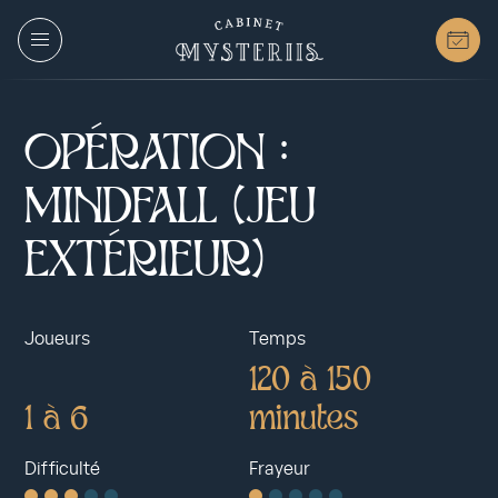
O
P
É
R
A
T
I
O
N
:
M
I
N
D
F
A
L
L
(
J
E
U
E
X
T
É
R
I
E
U
R
)
Joueurs
Temps
120 à 150
1 à 6
minutes
Difficulté
Frayeur